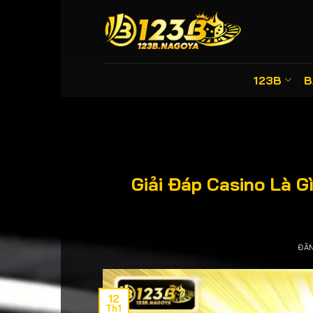
Bỏ
qua
nội
dung
123B
B
Giải Đáp Casino Là G
ĐĂ
12
Th1