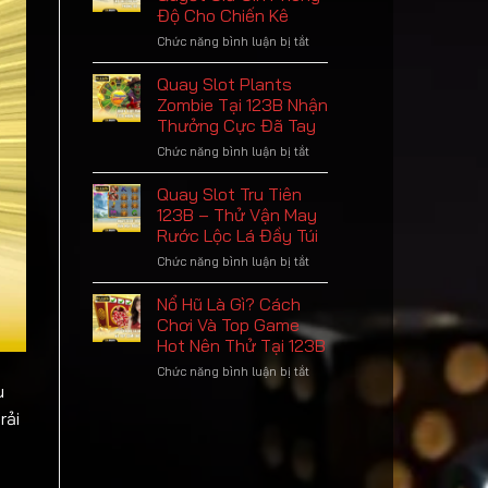
–
Độ Cho Chiến Kê
Săn
Chức năng bình luận bị tắt
ở
Thưởng
Xổ
Tiềm
Lãi
Năng
Quay Slot Plants
Cho
Cùng
Zombie Tại 123B Nhận
Gà
Nhà
Thưởng Cực Đã Tay
–
Cái
Chức năng bình luận bị tắt
ở
Bí
123B
Quay
Quyết
Slot
Giữ
Quay Slot Tru Tiên
Plants
Gìn
123B – Thử Vận May
Zombie
Phong
Rước Lộc Lá Đầy Túi
Tại
Độ
Chức năng bình luận bị tắt
ở
123B
Cho
Quay
Nhận
Chiến
Slot
Thưởng
Nổ Hũ Là Gì? Cách
Kê
Tru
Cực
Chơi Và Top Game
Tiên
Đã
Hot Nên Thử Tại 123B
123B
Tay
Chức năng bình luận bị tắt
ở
–
u
Nổ
Thử
Hũ
Vận
rải
Là
May
Gì?
Rước
Cách
Lộc
Chơi
Lá