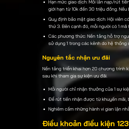
Hạn mức giao dịch: Mỗi lần nạp/rút ti
giới hạn từ 10k đến 30 triệu đồng. Nếu
Quy định bảo mật giao dịch: Hội viên c
thứ 3. Bên cạnh đó, mỗi người có 1 mã O
Các phương thức: Nền tảng hỗ trợ ng
sử dụng 1 trong các kênh do hệ thống c
Nguyên tắc nhận ưu đãi
Nền tảng triển khai hơn 20 chương trình k
sau khi tham gia sự kiện ưu đãi.
Mỗi người chỉ nhận thưởng của 1 sự kiệ
Để rút tiền nhận được từ khuyến mãi, 
Nghiêm cấm những hành vi gian lận nhằm
Điều khoản điều kiện 123