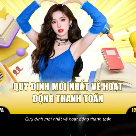
Quy định mới nhất về hoạt động thanh toán