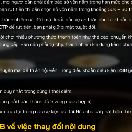
ền, mọi người cần phải đảm bảo số vốn nằm trong hạn mức cho 
 bạn rút tiền thì cần chọn số vốn nằm trong khoảng 50k – 30 tr
ó trách nhiệm cài đặt mật khẩu bảo vệ an toàn cho tài khoản c
TP để rút tiền, bạn phải giữ bí mật tuyệt đối.
ười chơi nhiều phương thức thanh toán như thẻ cào, chuyển 
ung cấp. Bạn cần phải tự chịu trách nhiệm khi dùng kênh chưa 
huyến mãi để tri ân hội viên. Trong điều khoản điều kiện 123B 
n duy nhất trong cùng 1 thời điểm.
bạn phải hoàn thành đủ 5 vòng cược hợp lệ.
 trục lợi trong các sự kiện ưu đãi. Nếu nhà cái phát hiện thì 
B về việc thay đổi nội dung