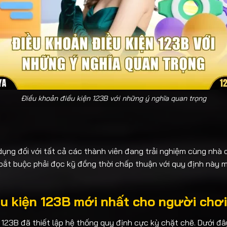
Điều khoản điều kiện 123B với những ý nghĩa quan trọng
dụng đối với tất cả các thành viên đang trải nghiệm cùng nhà c
 bắt buộc phải đọc kỹ đồng thời chấp thuận với quy định này m
u kiện 123B mới nhất cho người chơi
123B đã thiết lập hệ thống quy định cực kỳ chặt chẽ. Dưới đây