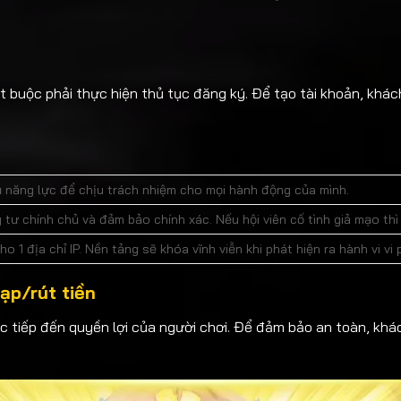
 bắt buộc phải thực hiện thủ tục đăng ký. Để tạo tài khoản, k
ủ năng lực để chịu trách nhiệm cho mọi hành động của mình.
 tư chính chủ và đảm bảo chính xác. Nếu hội viên cố tình giả mạo thì
ho 1 địa chỉ IP. Nền tảng sẽ khóa vĩnh viễn khi phát hiện ra hành vi vi
ạp/rút tiền
 tiếp đến quyền lợi của người chơi. Để đảm bảo an toàn, khác