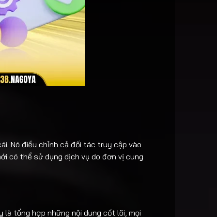
ái. Nó điều chỉnh cả đối tác truy cập vào
ới có thể sử dụng dịch vụ do đơn vị cung
 là tổng hợp những nội dung cốt lõi, mọi