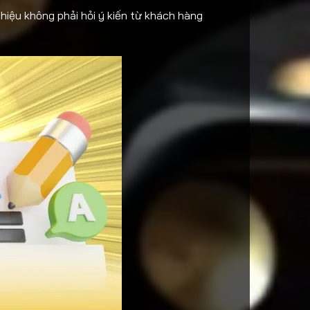
hiệu không phải hỏi ý kiến từ khách hàng