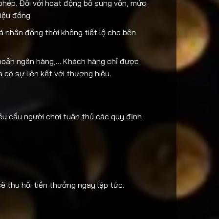
phép. Đối với hoạt động bổ sung vốn, mức
iệu đồng.
á nhân đồng thời không tiết lộ cho bên
khoản ngân hàng,… Khách hàng chỉ được
có sự liên kết với thương hiệu.
yêu cầu người chơi tuân thủ các quy định
sẽ thu hồi tiền thưởng ngay lập tức.