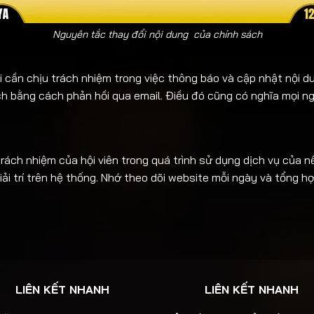
Nguyên tắc thay đổi nội dung của chính sách
ái cần chịu trách nhiệm trong việc thông báo và cập nhật nội 
h bằng cách phản hồi qua email. Điều đó cũng có nghĩa mọi ng
trách nhiệm của hội viên trong quá trình sử dụng dịch vụ của n
ải trí trên hệ thống. Nhớ theo dõi website mỗi ngày và tổng h
LIÊN KẾT NHANH
LIÊN KẾT NHANH