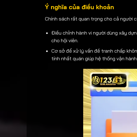
Ý nghĩa của điều khoản
Chính sách rất quan trọng cho cả người c
Điều chỉnh hành vi người dùng xây dựng
cho hội viên.
Cơ sở để xử lý vấn đề tranh chấp khôn
tính nhất quán giúp hệ thống vận hành