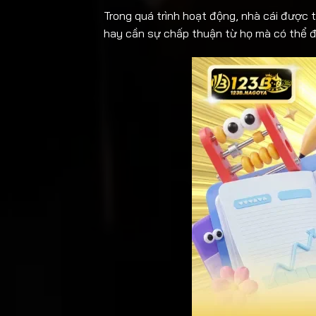
Trong quá trình hoạt động, nhà cái được t
hay cần sự chấp thuận từ họ mà có thể đ