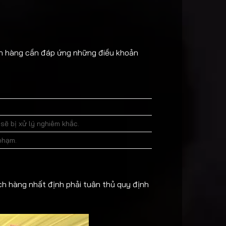
hách hàng cần đáp ứng những điều khoản
 sẽ bị xử lý nghiêm khắc.
 phạm.
h hàng nhất định phải tuân thủ quy định