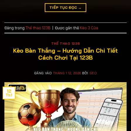
TIẾP TỤC ĐỌC
→
Đăng trong
Thể thao 123B
|
Được gắn thẻ
Kèo 3 Cửa
THỂ THAO 123B
Kèo Bàn Thắng – Hướng Dẫn Chi Tiết
Cách Chơi Tại 123B
ĐĂNG VÀO
THÁNG 1 12, 2026
BỞI
SEO
12
Th1