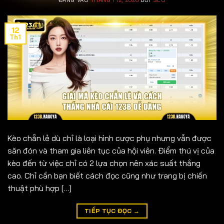
12
Th1
Kèo chẵn lẻ dù chỉ là loại hình cược phụ nhưng vẫn được
săn đón và tham gia liên tục của hội viên. Điểm thú vị của
kèo đến từ việc chỉ có 2 lựa chọn nên xác suất thắng
cao. Chỉ cần bạn biết cách đọc cũng như trang bị chiến
thuật phù hợp […]
TIẾP TỤC ĐỌC
→