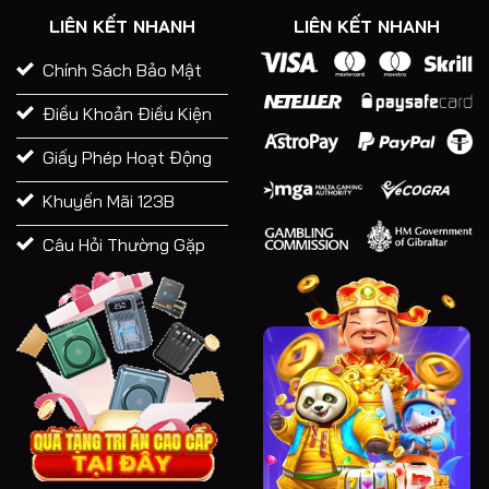
LIÊN KẾT NHANH
LIÊN KẾT NHANH
Chính Sách Bảo Mật
Điều Khoản Điều Kiện
Giấy Phép Hoạt Động
Khuyến Mãi 123B
Câu Hỏi Thường Gặp