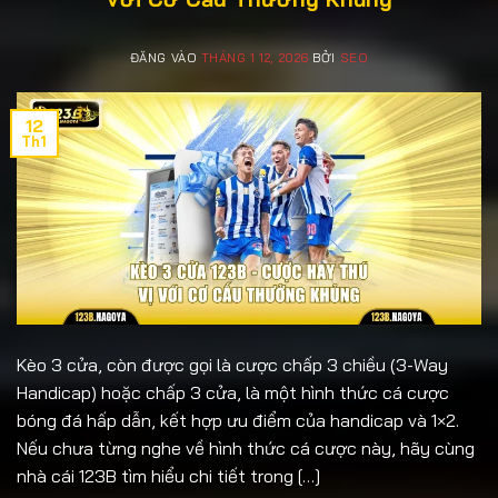
ĐĂNG VÀO
THÁNG 1 12, 2026
BỞI
SEO
12
Th1
Kèo 3 cửa, còn được gọi là cược chấp 3 chiều (3-Way
Handicap) hoặc chấp 3 cửa, là một hình thức cá cược
bóng đá hấp dẫn, kết hợp ưu điểm của handicap và 1×2.
Nếu chưa từng nghe về hình thức cá cược này, hãy cùng
nhà cái 123B tìm hiểu chi tiết trong […]