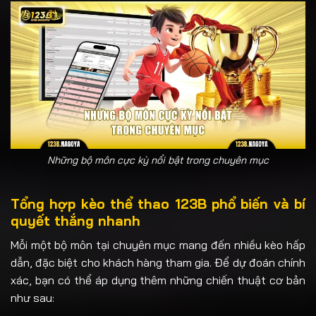
Những bộ môn cực kỳ nổi bật trong chuyên mục
Tổng hợp kèo thể thao 123B phổ biến và bí
quyết thắng nhanh
Mỗi một bộ môn tại chuyên mục mang đến nhiều kèo hấp
dẫn, đặc biệt cho khách hàng tham gia. Để dự đoán chính
xác, bạn có thể áp dụng thêm những chiến thuật cơ bản
như sau: