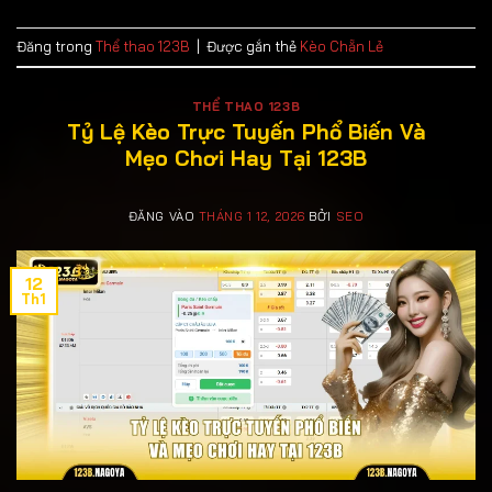
Đăng trong
Thể thao 123B
|
Được gắn thẻ
Kèo Chẵn Lẻ
THỂ THAO 123B
Tỷ Lệ Kèo Trực Tuyến Phổ Biến Và
Mẹo Chơi Hay Tại 123B
ĐĂNG VÀO
THÁNG 1 12, 2026
BỞI
SEO
12
Th1