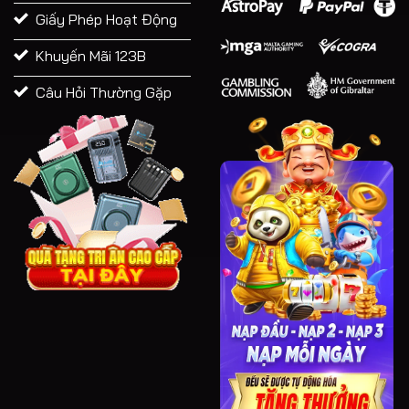
Giấy Phép Hoạt Động
Khuyến Mãi 123B
Câu Hỏi Thường Gặp