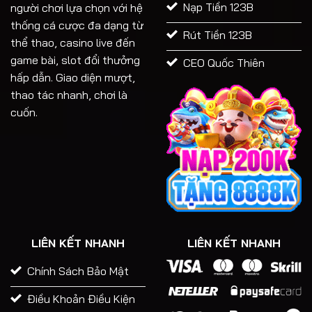
Nạp Tiền 123B
người chơi lựa chọn với hệ
thống cá cược đa dạng từ
Rút Tiền 123B
thể thao, casino live đến
game bài, slot đổi thưởng
CEO Quốc Thiên
hấp dẫn. Giao diện mượt,
thao tác nhanh, chơi là
cuốn.
LIÊN KẾT NHANH
LIÊN KẾT NHANH
Chính Sách Bảo Mật
Điều Khoản Điều Kiện