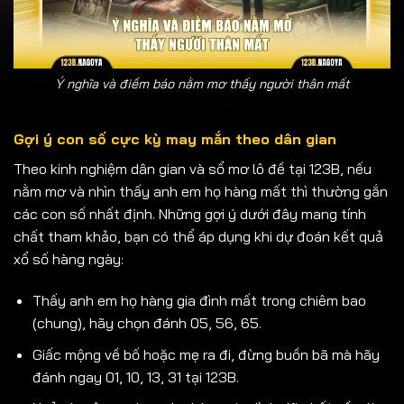
Ý nghĩa và điềm báo nằm mơ thấy người thân mất
Gợi ý con số cực kỳ may mắn theo dân gian
Theo kinh nghiệm dân gian và sổ mơ lô đề tại 123B, nếu
nằm mơ và nhìn thấy anh em họ hàng mất thì thường gắn
các con số nhất định. Những gợi ý dưới đây mang tính
chất tham khảo, bạn có thể áp dụng khi dự đoán kết quả
xổ số hàng ngày:
Thấy anh em họ hàng gia đình mất trong chiêm bao
(chung), hãy chọn đánh 05, 56, 65.
Giấc mộng về bố hoặc mẹ ra đi, đừng buồn bã mà hãy
đánh ngay 01, 10, 13, 31 tại 123B.