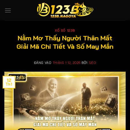
Bỏ
qua
nội
dung
XỔ SỐ 123B
Nằm Mơ Thấy Người Thân Mất
Giải Mã Chi Tiết Và Số May Mắn
ĐĂNG VÀO
THÁNG 1 12, 2026
BỞI
SEO
12
Th1