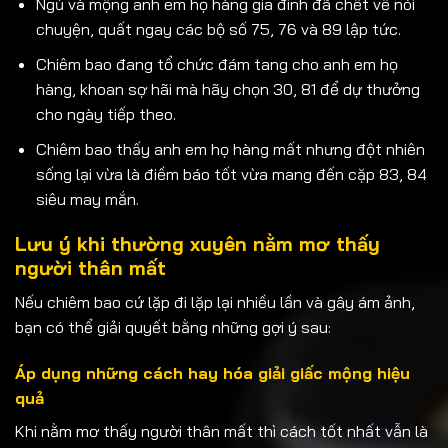
Ngủ và mộng anh em họ hàng gia đình đã chết về nói
chuyện, quất ngay các bộ số 75, 76 và 89 lập tức.
Chiêm bao đang tổ chức đám tang cho anh em họ
hàng, khoan sợ hãi mà hãy chọn 30, 81 để dự thưởng
cho ngày tiếp theo.
Chiêm bao thấy anh em họ hàng mất nhưng đột nhiên
sống lại vừa là điềm báo tốt vừa mang đến cặp 83, 84
siêu may mắn.
Lưu ý khi thường xuyên nằm mơ thấy
người thân mất
Nếu chiêm bao cứ lặp đi lặp lại nhiều lần và gây ám ảnh,
bạn có thể giải quyết bằng những gợi ý sau:
Áp dụng những cách hay hóa giải giấc mộng hiệu
quả
Khi nằm mơ thấy người thân mất thì cách tốt nhất vẫn là