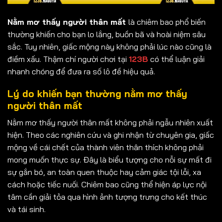
Nằm mơ thấy người thân mất
là chiêm bao phổ biến
thường khiến cho bạn lo lắng, buồn bã và hoài niệm sâu
sắc. Tuy nhiên, giấc mộng này không phải lúc nào cũng là
điềm xấu. Thậm chí người chơi tại
123B
có thể luận giải
nhanh chóng để đưa ra số lô đề hiệu quả.
Lý do khiến bạn thường nằm mơ thấy
người thân mất
Nằm mơ thấy người thân mất không phải ngẫu nhiên xuất
hiện. Theo các nghiên cứu và ghi nhận từ chuyên gia, giấc
mộng về cái chết của thành viên thân thích không phải
mong muốn thực sự. Đây là biểu tượng cho nỗi sự mất đi
sự gắn bó, an toàn quen thuộc hay cảm giác tội lỗi, xa
cách hoặc tiếc nuối. Chiêm bao cũng thể hiện áp lực nội
tâm cần giải tỏa qua hình ảnh tượng trưng cho kết thúc
và tái sinh.