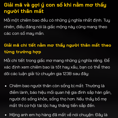
Giải mã và gợi ý con số khi nằm mơ thấy
người thân mất
Mỗi một chiêm bao đều có những ý nghĩa nhất định. Tuy
nhiên, điều đáng nói là giấc mộng này cũng mang theo
các con số may mắn.
Giải mã chi tiết nằm mơ thấy người thân mất theo
từng trường hợp
Mỗi chi tiết trong giấc mơ mang những ý nghĩa riêng. Để
xác định xem chiêm bao là tốt hay xấu, bạn có thể theo
dõi các luận giải từ chuyên gia 123B sau đây:
Chiêm bao người thân còn sống bị mất: Thường là
điềm lành, báo hiệu mối quan hệ gia đình sắp hàn gắn,
người đó sống khỏe, sống thọ hơn. Nếu thấy bố mẹ
mất thì cơ hội tài lộc hay thăng tiến sắp đến.
Mộng anh em họ hàng đã mất về nói chuyện: Đây là